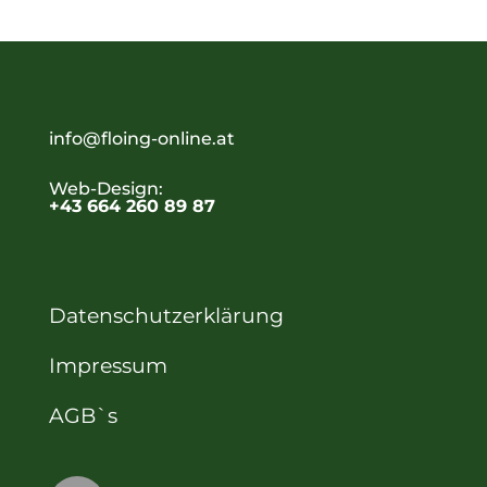
können
auf
der
Produktseite
gewählt
info@floing-online.at
werden
Web-Design:
+43 664 260 89 87
Datenschutzerklärung
Impressum
AGB`s