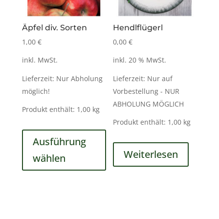
Äpfel div. Sorten
Hendlflügerl
1,00
€
0,00
€
inkl. MwSt.
inkl. 20 % MwSt.
Lieferzeit:
Nur Abholung
Lieferzeit:
Nur auf
möglich!
Vorbestellung - NUR
ABHOLUNG MÖGLICH
Produkt enthält: 1,00
kg
Produkt enthält: 1,00
kg
Dieses
Produkt
Ausführung
weist
Weiterlesen
wählen
mehrere
Varianten
auf.
Die
Optionen